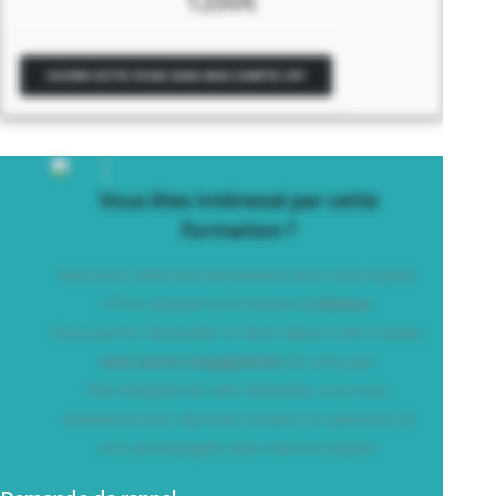
1200€
OUVRIR CETTE FICHE DANS MON COMPTE CPF
Vous êtes intéressé par cette
formation ?
Retrouvez cette fiche directement dans votre espace
CPF en cliquant sur le bouton
ci-dessus.
Vous pourrez demander un devis depuis votre compte,
sans aucun engagement
de votre part.
Dès réception de votre demande, nous vous
contactons pour répondre à toutes vos questions et
vous accompagner dans votre inscription.