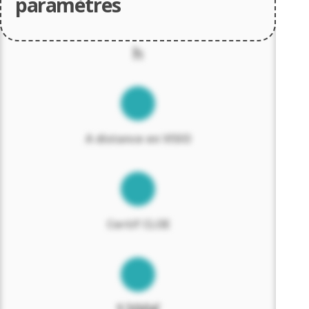
paramètres
h
A distance en VISIO
Certif CLOE